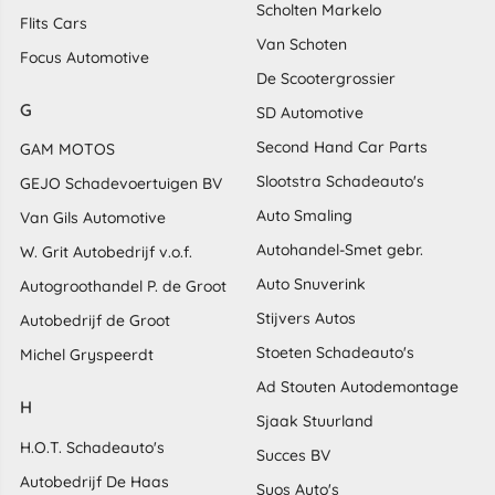
Scholten Markelo
Flits Cars
Van Schoten
Focus Automotive
De Scootergrossier
G
SD Automotive
Second Hand Car Parts
GAM MOTOS
Slootstra Schadeauto's
GEJO Schadevoertuigen BV
Auto Smaling
Van Gils Automotive
Autohandel-Smet gebr.
W. Grit Autobedrijf v.o.f.
Auto Snuverink
Autogroothandel P. de Groot
Stijvers Autos
Autobedrijf de Groot
Stoeten Schadeauto's
Michel Gryspeerdt
Ad Stouten Autodemontage
H
Sjaak Stuurland
H.O.T. Schadeauto's
Succes BV
Autobedrijf De Haas
Suos Auto's