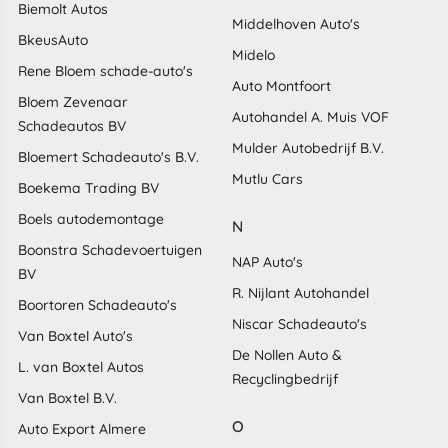
Biemolt Autos
Middelhoven Auto's
BkeusAuto
Midelo
Rene Bloem schade-auto's
Auto Montfoort
Bloem Zevenaar
Autohandel A. Muis VOF
Schadeautos BV
Mulder Autobedrijf B.V.
Bloemert Schadeauto's B.V.
Mutlu Cars
Boekema Trading BV
Boels autodemontage
N
Boonstra Schadevoertuigen
NAP Auto's
BV
R. Nijlant Autohandel
Boortoren Schadeauto's
Niscar Schadeauto's
Van Boxtel Auto's
De Nollen Auto &
L. van Boxtel Autos
Recyclingbedrijf
Van Boxtel B.V.
O
Auto Export Almere