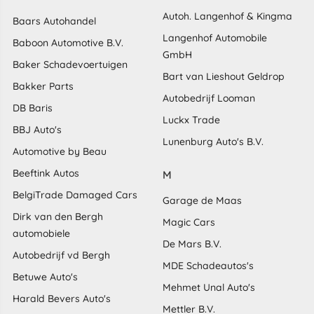
Autoh. Langenhof & Kingma
Baars Autohandel
Langenhof Automobile
Baboon Automotive B.V.
GmbH
Baker Schadevoertuigen
Bart van Lieshout Geldrop
Bakker Parts
Autobedrijf Looman
DB Baris
Luckx Trade
BBJ Auto's
Lunenburg Auto's B.V.
Automotive by Beau
Beeftink Autos
M
BelgiTrade Damaged Cars
Garage de Maas
Dirk van den Bergh
Magic Cars
automobiele
De Mars B.V.
Autobedrijf vd Bergh
MDE Schadeautos's
Betuwe Auto's
Mehmet Unal Auto's
Harald Bevers Auto's
Mettler B.V.