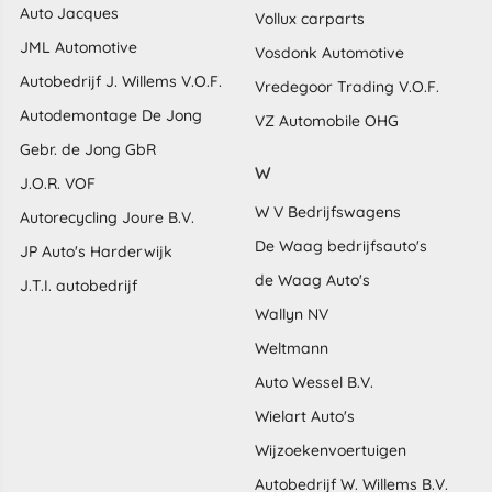
Auto Jacques
Vollux carparts
JML Automotive
Vosdonk Automotive
Autobedrijf J. Willems V.O.F.
Vredegoor Trading V.O.F.
Autodemontage De Jong
VZ Automobile OHG
Gebr. de Jong GbR
W
J.O.R. VOF
W V Bedrijfswagens
Autorecycling Joure B.V.
De Waag bedrijfsauto's
JP Auto's Harderwijk
de Waag Auto's
J.T.I. autobedrijf
Wallyn NV
Weltmann
Auto Wessel B.V.
Wielart Auto's
Wijzoekenvoertuigen
Autobedrijf W. Willems B.V.