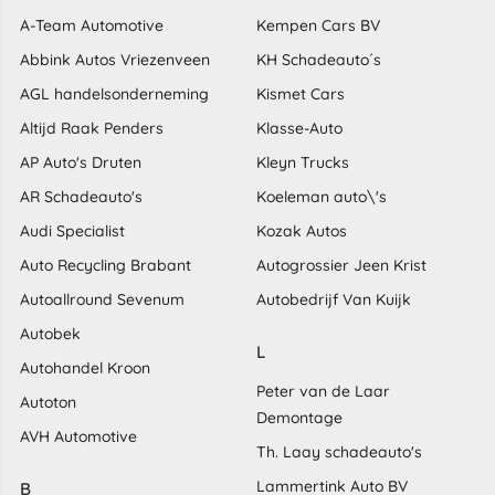
A-Team Automotive
Kempen Cars BV
Abbink Autos Vriezenveen
KH Schadeauto´s
AGL handelsonderneming
Kismet Cars
Altijd Raak Penders
Klasse-Auto
AP Auto's Druten
Kleyn Trucks
AR Schadeauto's
Koeleman auto\'s
Audi Specialist
Kozak Autos
Auto Recycling Brabant
Autogrossier Jeen Krist
Autoallround Sevenum
Autobedrijf Van Kuijk
Autobek
L
Autohandel Kroon
Peter van de Laar
Autoton
Demontage
AVH Automotive
Th. Laay schadeauto's
Lammertink Auto BV
B