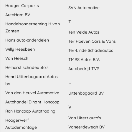
Haayer Carparts
SVN Automotive
AutoHam BV
T
Handelsonderneming H van
Zanten
Ten Velde Autos
Hans auto-onderdelen
Ter Hoeven Cars & Vans
Willy Heesbeen
Ter-Linde Schadeautos
Van Heesch
TMRS Autos B.V.
Heihorst schadeauto's
Autobedrijf TVR
Henri Uittenbogaard Autos
U
bv
Van den Heuvel Automotive
Uittenbogaard BV
Autohandel Dinant Honcoop
V
Ron Honcoop Autotrading
Van Uitert auto's
Hoogerwerf
Vaneerdewegh BV
Autodemontage