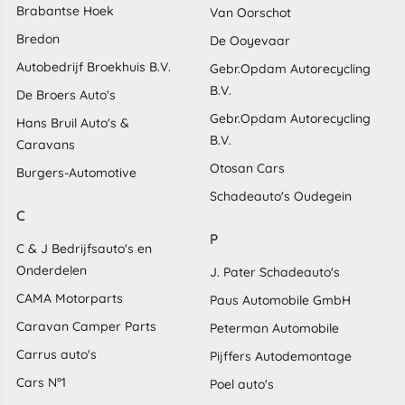
Brabantse Hoek
Van Oorschot
Bredon
De Ooyevaar
Autobedrijf Broekhuis B.V.
Gebr.Opdam Autorecycling
B.V.
De Broers Auto's
Gebr.Opdam Autorecycling
Hans Bruil Auto's &
B.V.
Caravans
Otosan Cars
Burgers-Automotive
Schadeauto's Oudegein
C
P
C & J Bedrijfsauto's en
Onderdelen
J. Pater Schadeauto's
CAMA Motorparts
Paus Automobile GmbH
Caravan Camper Parts
Peterman Automobile
Carrus auto's
Pijffers Autodemontage
Cars N°1
Poel auto's