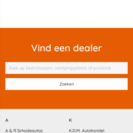
Vind een dealer
A
K
A & R Schadeautos
K.D.M. Autohandel