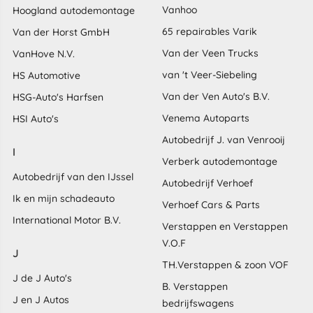
Vanhoo
Hoogland autodemontage
65 repairables Varik
Van der Horst GmbH
Van der Veen Trucks
VanHove N.V.
van 't Veer-Siebeling
HS Automotive
Van der Ven Auto's B.V.
HSG-Auto's Harfsen
Venema Autoparts
HSI Auto's
Autobedrijf J. van Venrooij
I
Verberk autodemontage
Autobedrijf van den IJssel
Autobedrijf Verhoef
Ik en mijn schadeauto
Verhoef Cars & Parts
International Motor B.V.
Verstappen en Verstappen
V.O.F
J
TH.Verstappen & zoon VOF
J de J Auto's
B. Verstappen
J en J Autos
bedrijfswagens