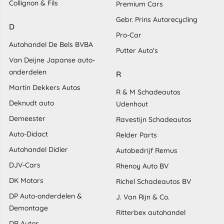
Collignon & Fils
Premium Cars
Gebr. Prins Autorecycling
D
Pro-Car
Autohandel De Bels BVBA
Putter Auto's
Van Deijne Japanse auto-
onderdelen
R
Martin Dekkers Autos
R & M Schadeautos
Deknudt auto
Udenhout
Demeester
Ravestijn Schadeautos
Auto-Didact
Relder Parts
Autohandel Didier
Autobedrijf Remus
DJV-Cars
Rhenoy Auto BV
DK Motors
Richel Schadeautos BV
DP Auto-onderdelen &
J. Van Rijn & Co.
Demontage
Ritterbex autohandel
DR Autos