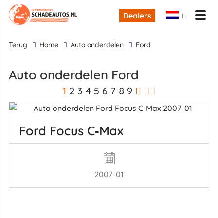
Dealers
terug
Home
Auto onderdelen
Ford
Auto onderdelen Ford
1
2
3
4
5
6
7
8
9
Ford Focus C‑Max
2007-01