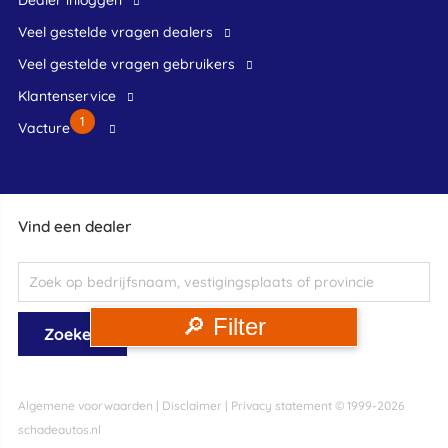
dealer inloggen
veel gestelde vragen dealers
veel gestelde vragen gebruikers
klantenservice
1
Vacture
Vind een dealer
🔎 Filter
Algemene voorwaarden
|
Disclaimer
|
Privacy statement
© 1999-2026
schadeautos.nl