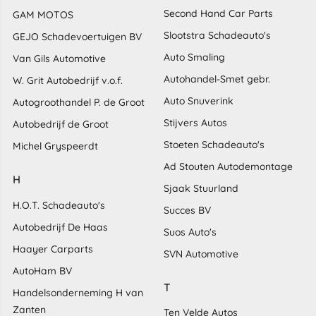
Second Hand Car Parts
GAM MOTOS
Slootstra Schadeauto's
GEJO Schadevoertuigen BV
Auto Smaling
Van Gils Automotive
Autohandel-Smet gebr.
W. Grit Autobedrijf v.o.f.
Auto Snuverink
Autogroothandel P. de Groot
Stijvers Autos
Autobedrijf de Groot
Stoeten Schadeauto's
Michel Gryspeerdt
Ad Stouten Autodemontage
H
Sjaak Stuurland
H.O.T. Schadeauto's
Succes BV
Autobedrijf De Haas
Suos Auto's
Haayer Carparts
SVN Automotive
AutoHam BV
T
Handelsonderneming H van
Zanten
Ten Velde Autos