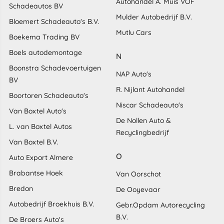
Autohandel A. Muis VOF
Schadeautos BV
Mulder Autobedrijf B.V.
Bloemert Schadeauto's B.V.
Mutlu Cars
Boekema Trading BV
Boels autodemontage
N
Boonstra Schadevoertuigen
NAP Auto's
BV
R. Nijlant Autohandel
Boortoren Schadeauto's
Niscar Schadeauto's
Van Boxtel Auto's
De Nollen Auto &
L. van Boxtel Autos
Recyclingbedrijf
Van Boxtel B.V.
O
Auto Export Almere
Brabantse Hoek
Van Oorschot
Bredon
De Ooyevaar
Autobedrijf Broekhuis B.V.
Gebr.Opdam Autorecycling
B.V.
De Broers Auto's