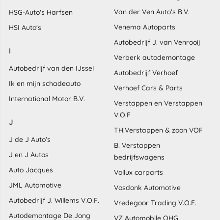
Van der Ven Auto's B.V.
HSG-Auto's Harfsen
Venema Autoparts
HSI Auto's
Autobedrijf J. van Venrooij
I
Verberk autodemontage
Autobedrijf van den IJssel
Autobedrijf Verhoef
Ik en mijn schadeauto
Verhoef Cars & Parts
International Motor B.V.
Verstappen en Verstappen
V.O.F
J
TH.Verstappen & zoon VOF
J de J Auto's
B. Verstappen
J en J Autos
bedrijfswagens
Auto Jacques
Vollux carparts
JML Automotive
Vosdonk Automotive
Autobedrijf J. Willems V.O.F.
Vredegoor Trading V.O.F.
Autodemontage De Jong
VZ Automobile OHG