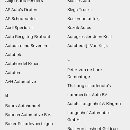
Altijd Raak Penders
Klasse-Auto
AP Auto's Druten
Kleyn Trucks
AR Schadeauto's
Koeleman auto\'s
Audi Specialist
Kozak Autos
Auto Recycling Brabant
Autogrossier Jeen Krist
Autoallround Sevenum
Autobedrijf Van Kuijk
Autobek
L
Autohandel Kroon
Peter van de Laar
Autoton
Demontage
AVH Automotive
Th. Laay schadeauto's
Lammertink Auto BV
B
Autoh. Langenhof & Kingma
Baars Autohandel
Langenhof Automobile
Baboon Automotive B.V.
GmbH
Baker Schadevoertuigen
Bart van Lieshout Geldrop