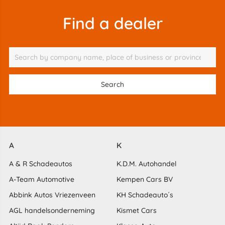
Find a dealer
A
K
A & R Schadeautos
K.D.M. Autohandel
A-Team Automotive
Kempen Cars BV
Abbink Autos Vriezenveen
KH Schadeauto´s
AGL handelsonderneming
Kismet Cars