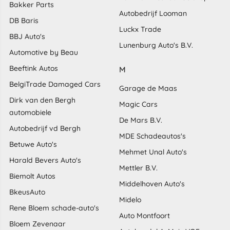
Bakker Parts
Autobedrijf Looman
DB Baris
Luckx Trade
BBJ Auto's
Lunenburg Auto's B.V.
Automotive by Beau
Beeftink Autos
M
BelgiTrade Damaged Cars
Garage de Maas
Dirk van den Bergh
Magic Cars
automobiele
De Mars B.V.
Autobedrijf vd Bergh
MDE Schadeautos's
Betuwe Auto's
Mehmet Unal Auto's
Harald Bevers Auto's
Mettler B.V.
Biemolt Autos
Middelhoven Auto's
BkeusAuto
Midelo
Rene Bloem schade-auto's
Auto Montfoort
Bloem Zevenaar