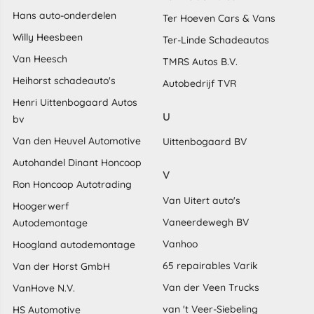
Hans auto-onderdelen
Ter Hoeven Cars & Vans
Willy Heesbeen
Ter-Linde Schadeautos
Van Heesch
TMRS Autos B.V.
Heihorst schadeauto's
Autobedrijf TVR
Henri Uittenbogaard Autos
U
bv
Van den Heuvel Automotive
Uittenbogaard BV
Autohandel Dinant Honcoop
V
Ron Honcoop Autotrading
Van Uitert auto's
Hoogerwerf
Vaneerdewegh BV
Autodemontage
Vanhoo
Hoogland autodemontage
65 repairables Varik
Van der Horst GmbH
Van der Veen Trucks
VanHove N.V.
van 't Veer-Siebeling
HS Automotive