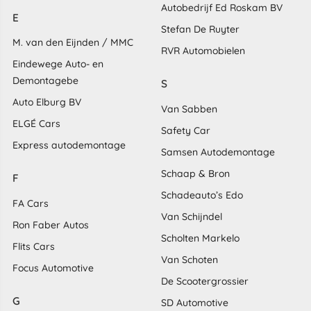
Autobedrijf Ed Roskam BV
E
Stefan De Ruyter
M. van den Eijnden / MMC
RVR Automobielen
Eindewege Auto- en
Demontagebe
S
Auto Elburg BV
Van Sabben
ELGÉ Cars
Safety Car
Express autodemontage
Samsen Autodemontage
Schaap & Bron
F
Schadeauto’s Edo
FA Cars
Van Schijndel
Ron Faber Autos
Scholten Markelo
Flits Cars
Van Schoten
Focus Automotive
De Scootergrossier
G
SD Automotive